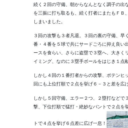
続く２回の守備、朝からなんとなく調子の出
を三振に打ち取るも、続く打者にまたもＦＢ
しまいました。
３回の攻撃も３者凡退。３回の裏の守備、早
番・４番を５球で共にサードごろに抑え良い
ースを食らい、さらに盗塁で３塁へ、大きく
イミング、なのに３塁手ボールをはじき１点
しかし４回の１番打者からの攻撃、ポテンヒ
回にも上位打順で２点を挙げ６－３と差を広
しかし５回守備、エラー２つ、２塁打などで
撃、下位打順で猛打・絶妙なバントで２点を
トで４点を挙げ６点差に広げ一息！