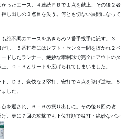
なかったエース、４連続ＦＢで１点を献上、その後２者
、押し出しの２点目を失う。何とも切ない展開になって
くも絶不調のエースをあきらめ２番手投手に託す。３
出だし。５番打者にはレフト・センター間を抜かれ２ベ
リードしたランナー、絶妙な牽制球で完全にアウトのタ
献上、０－３とリードを広げられてしまいました。
ット、ＤＢ、豪快な２塁打、安打で４点を挙げ逆転。５
げました。
３点を返され、６－６の振り出しに。その後６回の攻
挙げ、更に７回の攻撃でも下位打順で猛打・絶妙なバン