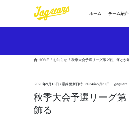
コ
ナ
ン
ビ
ホーム
チーム紹介
テ
ゲ
ン
ー
ツ
シ
へ
ョ
ス
ン
キ
に
ッ
移
HOME
お知らせ
秋季大会予選リーグ第２戦、何とか
プ
動
2020年9月13日
/ 最終更新日時 :
2024年5月21日
yjaguars
秋季大会予選リーグ第
飾る