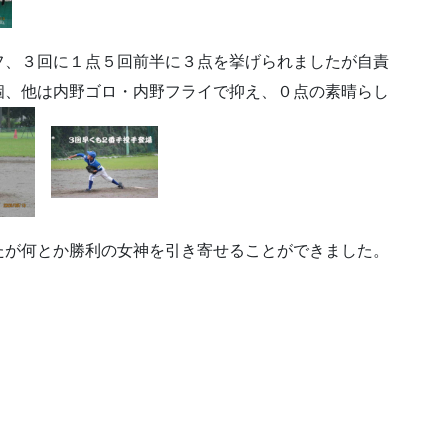
フ、３回に１点５回前半に３点を挙げられましたが自責
個、他は内野ゴロ・内野フライで抑え、０点の素晴らし
たが何とか勝利の女神を引き寄せることができました。