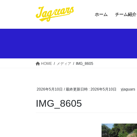
コ
ナ
ン
ビ
ホーム
チーム紹介
テ
ゲ
ン
ー
ツ
シ
へ
ョ
ス
ン
キ
に
ッ
移
HOME
メディア
IMG_8605
プ
動
2026年5月10日
/ 最終更新日時 :
2026年5月10日
yjaguars
IMG_8605