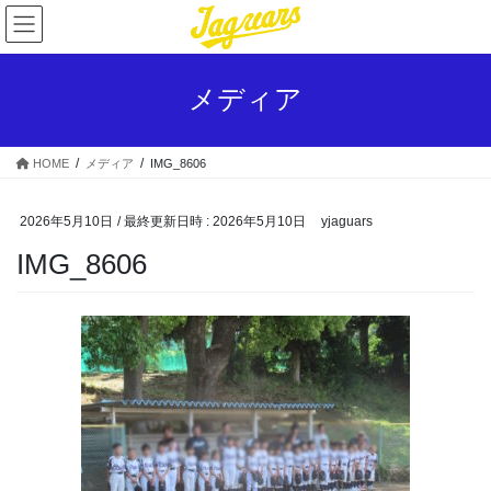
コ
ナ
ン
ビ
テ
ゲ
ン
ー
メディア
ツ
シ
へ
ョ
ス
ン
HOME
メディア
IMG_8606
キ
に
ッ
移
プ
動
2026年5月10日
/ 最終更新日時 :
2026年5月10日
yjaguars
IMG_8606