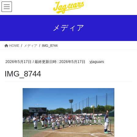
コ
ナ
ン
ビ
テ
ゲ
ン
ー
メディア
ツ
シ
へ
ョ
ス
ン
HOME
メディア
IMG_8744
キ
に
ッ
移
プ
動
2026年5月17日
/ 最終更新日時 :
2026年5月17日
yjaguars
IMG_8744