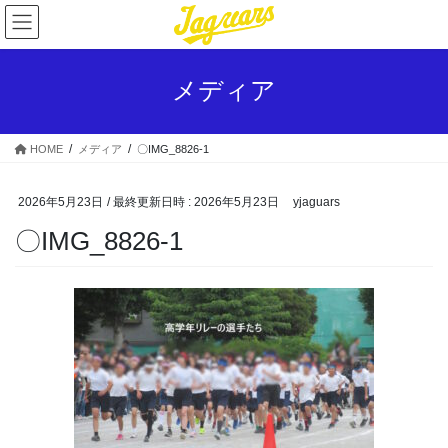
コ
ナ
ン
ビ
テ
ゲ
ン
ー
メディア
ツ
シ
へ
ョ
ス
ン
HOME
メディア
〇IMG_8826-1
キ
に
ッ
移
プ
動
2026年5月23日
/ 最終更新日時 :
2026年5月23日
yjaguars
〇IMG_8826-1