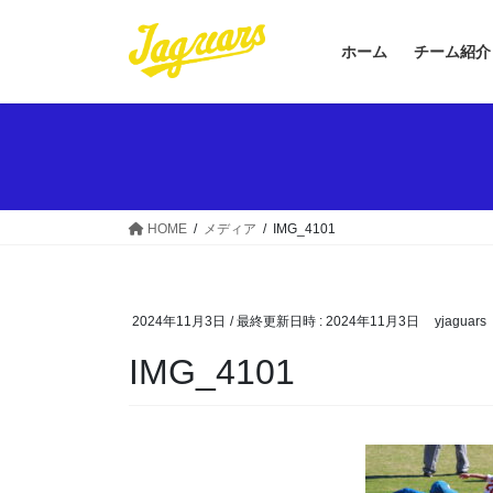
コ
ナ
ン
ビ
ホーム
チーム紹介
テ
ゲ
ン
ー
ツ
シ
へ
ョ
ス
ン
キ
に
ッ
移
HOME
メディア
IMG_4101
プ
動
2024年11月3日
/ 最終更新日時 :
2024年11月3日
yjaguars
IMG_4101