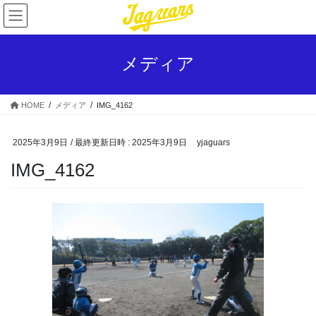
コ
ナ
ン
ビ
テ
ゲ
ン
ー
メディア
ツ
シ
へ
ョ
ス
ン
HOME
メディア
IMG_4162
キ
に
ッ
移
プ
動
2025年3月9日
/ 最終更新日時 :
2025年3月9日
yjaguars
IMG_4162