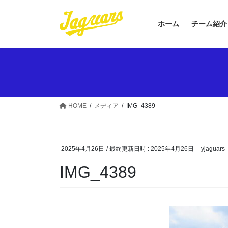
コ
ナ
ン
ビ
ホーム
チーム紹介
テ
ゲ
ン
ー
ツ
シ
へ
ョ
ス
ン
キ
に
ッ
移
HOME
メディア
IMG_4389
プ
動
2025年4月26日
/ 最終更新日時 :
2025年4月26日
yjaguars
IMG_4389