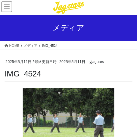
コ
ナ
ン
ビ
テ
ゲ
ン
ー
メディア
ツ
シ
へ
ョ
ス
ン
HOME
メディア
IMG_4524
キ
に
ッ
移
プ
動
2025年5月11日
/ 最終更新日時 :
2025年5月11日
yjaguars
IMG_4524