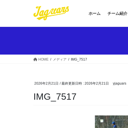
コ
ナ
ン
ビ
ホーム
チーム紹介
テ
ゲ
ン
ー
ツ
シ
へ
ョ
ス
ン
キ
に
ッ
移
HOME
メディア
IMG_7517
プ
動
2026年2月21日
/ 最終更新日時 :
2026年2月21日
yjaguars
IMG_7517