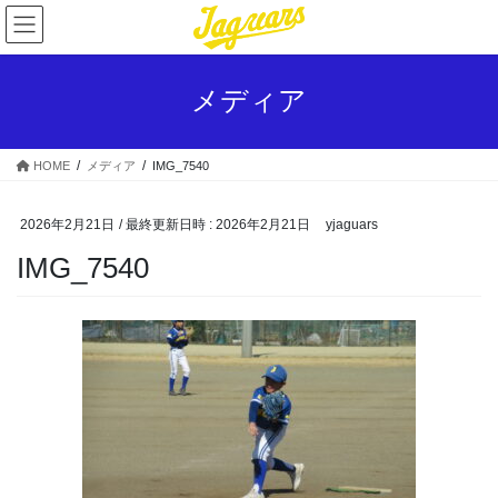
コ
ナ
ン
ビ
テ
ゲ
ン
ー
メディア
ツ
シ
へ
ョ
ス
ン
HOME
メディア
IMG_7540
キ
に
ッ
移
プ
動
2026年2月21日
/ 最終更新日時 :
2026年2月21日
yjaguars
IMG_7540