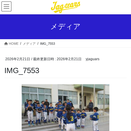
コ
ナ
ン
ビ
テ
ゲ
ン
ー
メディア
ツ
シ
へ
ョ
ス
ン
HOME
メディア
IMG_7553
キ
に
ッ
移
プ
動
2026年2月21日
/ 最終更新日時 :
2026年2月21日
yjaguars
IMG_7553