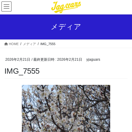
コ
ナ
ン
ビ
テ
ゲ
ン
ー
メディア
ツ
シ
へ
ョ
ス
ン
HOME
メディア
IMG_7555
キ
に
ッ
移
プ
動
2026年2月21日
/ 最終更新日時 :
2026年2月21日
yjaguars
IMG_7555