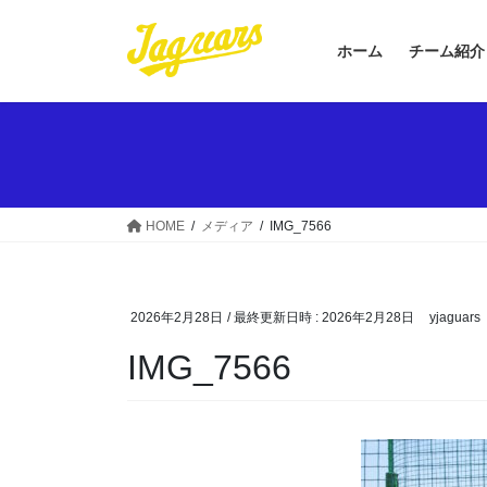
コ
ナ
ン
ビ
ホーム
チーム紹介
テ
ゲ
ン
ー
ツ
シ
へ
ョ
ス
ン
キ
に
ッ
移
HOME
メディア
IMG_7566
プ
動
2026年2月28日
/ 最終更新日時 :
2026年2月28日
yjaguars
IMG_7566