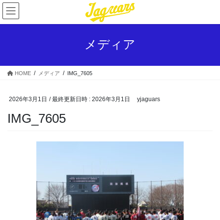
コ
ナ
ン
ビ
テ
ゲ
ン
ー
メディア
ツ
シ
へ
ョ
ス
ン
HOME
メディア
IMG_7605
キ
に
ッ
移
プ
動
2026年3月1日
/ 最終更新日時 :
2026年3月1日
yjaguars
IMG_7605