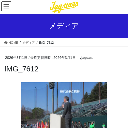
コ
ナ
ン
ビ
テ
ゲ
ン
ー
メディア
ツ
シ
へ
ョ
ス
ン
HOME
メディア
IMG_7612
キ
に
ッ
移
プ
動
2026年3月1日
/ 最終更新日時 :
2026年3月1日
yjaguars
IMG_7612