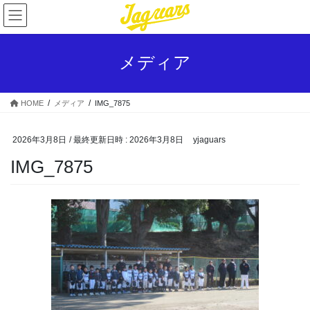
コ
ナ
ン
ビ
テ
ゲ
ン
ー
メディア
ツ
シ
へ
ョ
ス
ン
HOME
メディア
IMG_7875
キ
に
ッ
移
プ
動
2026年3月8日
/ 最終更新日時 :
2026年3月8日
yjaguars
IMG_7875