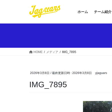
コ
ナ
ン
ビ
ホーム
チーム紹介
テ
ゲ
ン
ー
ツ
シ
へ
ョ
ス
ン
キ
に
ッ
移
HOME
メディア
IMG_7895
プ
動
2026年3月8日
/ 最終更新日時 :
2026年3月8日
yjaguars
IMG_7895