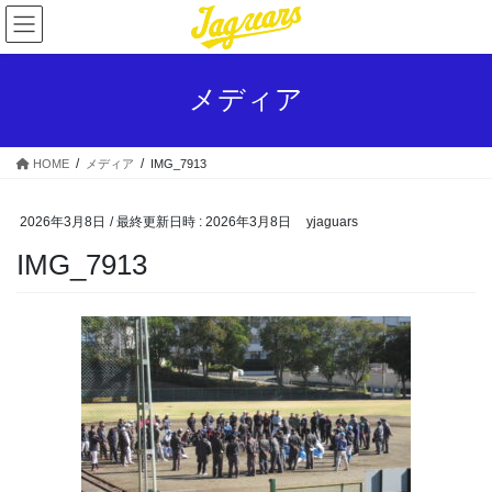
コ
ナ
ン
ビ
テ
ゲ
ン
ー
メディア
ツ
シ
へ
ョ
ス
ン
HOME
メディア
IMG_7913
キ
に
ッ
移
プ
動
2026年3月8日
/ 最終更新日時 :
2026年3月8日
yjaguars
IMG_7913