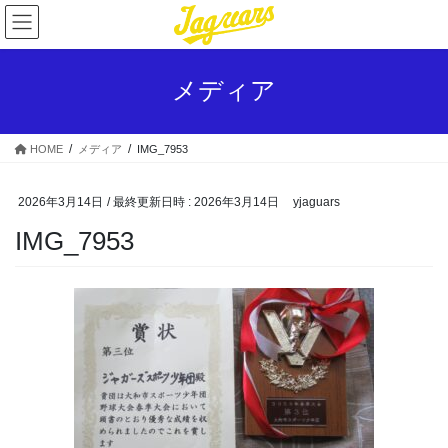
コ
ナ
ン
ビ
テ
ゲ
ン
ー
メディア
ツ
シ
へ
ョ
ス
ン
HOME
メディア
IMG_7953
キ
に
ッ
移
プ
動
2026年3月14日
/ 最終更新日時 :
2026年3月14日
yjaguars
IMG_7953