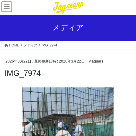
コ
ナ
ン
ビ
テ
ゲ
ン
ー
メディア
ツ
シ
へ
ョ
ス
ン
HOME
メディア
IMG_7974
キ
に
ッ
移
プ
動
2026年3月22日
/ 最終更新日時 :
2026年3月22日
yjaguars
IMG_7974