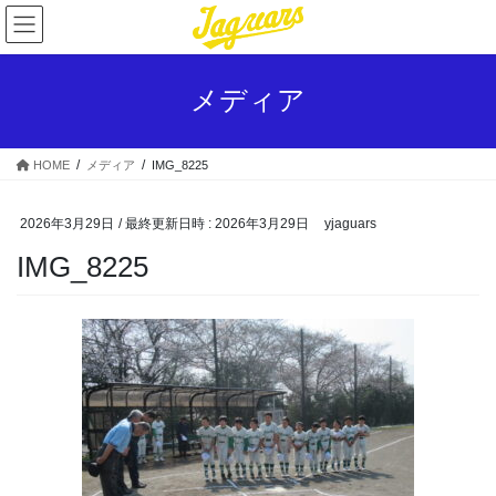
コ
ナ
ン
ビ
テ
ゲ
ン
ー
メディア
ツ
シ
へ
ョ
ス
ン
HOME
メディア
IMG_8225
キ
に
ッ
移
プ
動
2026年3月29日
/ 最終更新日時 :
2026年3月29日
yjaguars
IMG_8225