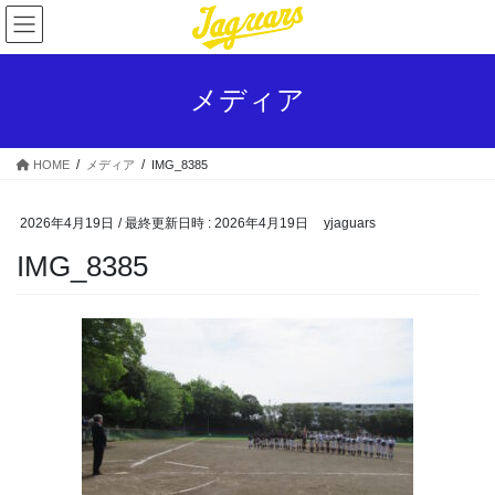
コ
ナ
ン
ビ
テ
ゲ
ン
ー
メディア
ツ
シ
へ
ョ
ス
ン
HOME
メディア
IMG_8385
キ
に
ッ
移
プ
動
2026年4月19日
/ 最終更新日時 :
2026年4月19日
yjaguars
IMG_8385