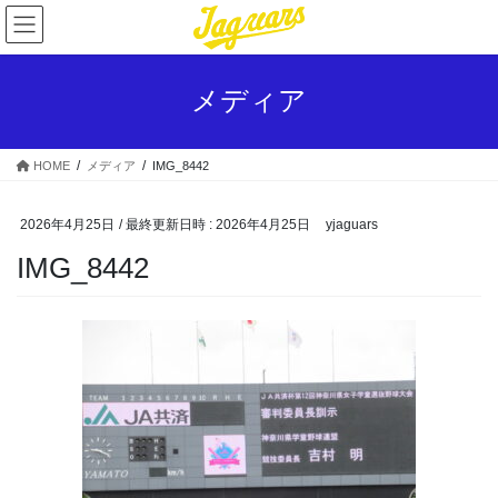
コ
ナ
ン
ビ
テ
ゲ
ン
ー
メディア
ツ
シ
へ
ョ
ス
ン
HOME
メディア
IMG_8442
キ
に
ッ
移
プ
動
2026年4月25日
/ 最終更新日時 :
2026年4月25日
yjaguars
IMG_8442