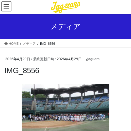
コ
ナ
ン
ビ
テ
ゲ
ン
ー
メディア
ツ
シ
へ
ョ
ス
ン
HOME
メディア
IMG_8556
キ
に
ッ
移
プ
動
2026年4月29日
/ 最終更新日時 :
2026年4月29日
yjaguars
IMG_8556