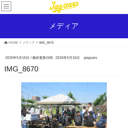
コ
ナ
ン
ビ
テ
ゲ
ン
ー
メディア
ツ
シ
へ
ョ
ス
ン
HOME
メディア
IMG_8670
キ
に
ッ
移
プ
動
2026年5月16日
/ 最終更新日時 :
2026年5月16日
yjaguars
IMG_8670