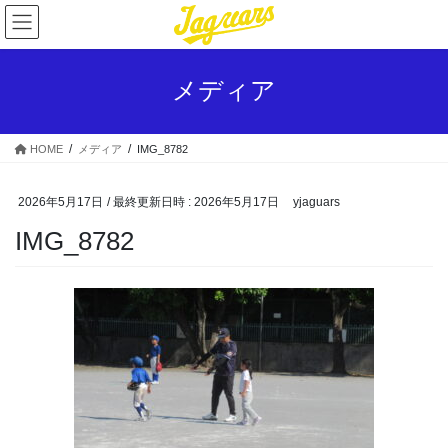
コ
ナ
ン
ビ
テ
ゲ
ン
ー
メディア
ツ
シ
へ
ョ
ス
ン
HOME
メディア
IMG_8782
キ
に
ッ
移
プ
動
2026年5月17日
/ 最終更新日時 :
2026年5月17日
yjaguars
IMG_8782