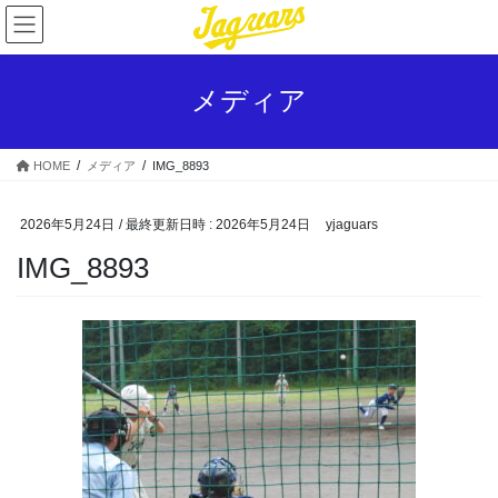
コ
ナ
ン
ビ
テ
ゲ
ン
ー
メディア
ツ
シ
へ
ョ
ス
ン
HOME
メディア
IMG_8893
キ
に
ッ
移
プ
動
2026年5月24日
/ 最終更新日時 :
2026年5月24日
yjaguars
IMG_8893