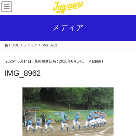
コ
ナ
ン
ビ
テ
ゲ
ン
ー
メディア
ツ
シ
へ
ョ
ス
ン
HOME
メディア
IMG_8962
キ
に
ッ
移
プ
動
2026年6月14日
/ 最終更新日時 :
2026年6月14日
yjaguars
IMG_8962