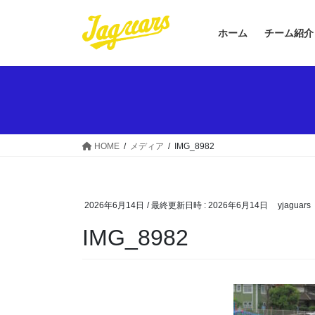
コ
ナ
ン
ビ
ホーム
チーム紹介
テ
ゲ
ン
ー
ツ
シ
へ
ョ
ス
ン
キ
に
ッ
移
HOME
メディア
IMG_8982
プ
動
2026年6月14日
/ 最終更新日時 :
2026年6月14日
yjaguars
IMG_8982