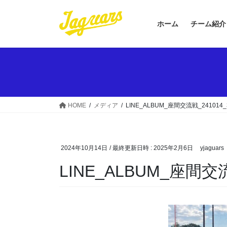
コ
ナ
ン
ビ
ホーム
チーム紹介
テ
ゲ
ン
ー
ツ
シ
へ
ョ
ス
ン
キ
に
ッ
移
HOME
メディア
LINE_ALBUM_座間交流戦_241014_
プ
動
2024年10月14日
/ 最終更新日時 :
2025年2月6日
yjaguars
LINE_ALBUM_座間交流