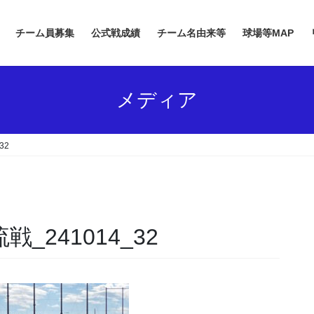
チーム員募集
公式戦成績
チーム名由来等
球場等MAP
メディア
32
戦_241014_32