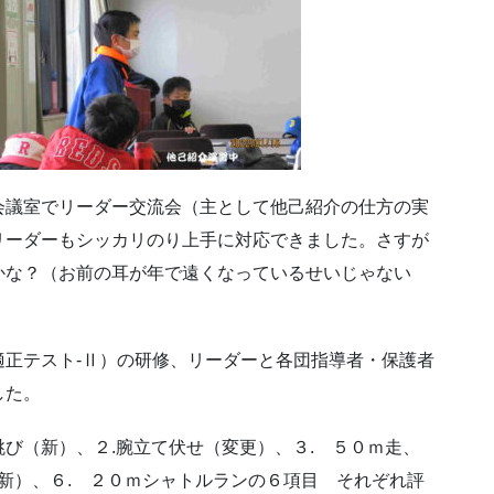
会議室でリーダー交流会（主として他己紹介の仕方の実
リーダーもシッカリのり上手に対応できました。さすが
かな？（お前の耳が年で遠くなっているせいじゃない
正テスト-Ⅱ）の研修、リーダーと各団指導者・保護者
した。
び（新）、２.腕立て伏せ（変更）、３. ５０ｍ走、
（新）、６. ２０ｍシャトルランの６項目 それぞれ評