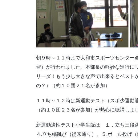
朝９時～１１時まで大和市スポーツセンター
習）が行われました。本部長の軽妙な進行に
リーダ！もう少し大きな声で出来るとベスト
の？）（約１０団２１名が参加）
１１時～１２時は新運動テスト（スポ少運動適
（約１０団２３名が参加）が熱心に聴講しま
新運動適性テスト小学生版は １．立ち三段跳
４.立ち幅跳び（従来通り）、５.ボール投げ