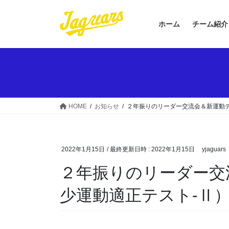
コ
ナ
ン
ビ
ホーム
チーム紹介
テ
ゲ
ン
ー
ツ
シ
へ
ョ
ス
ン
キ
に
ッ
移
HOME
お知らせ
２年振りのリーダー交流会＆新運動
プ
動
2022年1月15日
/ 最終更新日時 :
2022年1月15日
yjaguars
２年振りのリーダー交
少運動適正テスト-Ⅱ