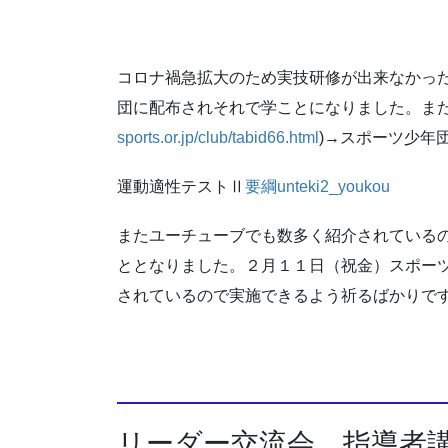
コロナ禍急拡大のため実技研修が出来なかった
団に配布されそれで学ことになりました。また
sports.or.jp/club/tabid66.html
)→スポーツ少年
運動適性テストⅡ
要綱unteki2_youkou
またユーチューブでも数多く紹介されている
ととなりました。２月１１日（祝金）スポー
されているので実施できるよう祈るばかりで
リーダー交流会、指導者