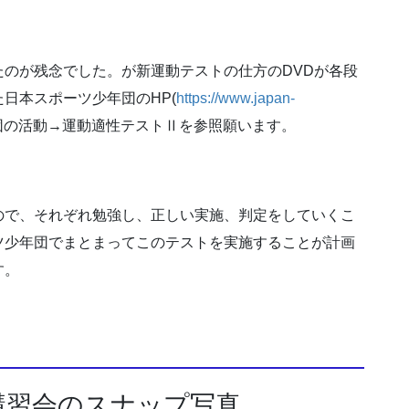
のが残念でした。が新運動テストの仕方のDVDが各段
日本スポーツ少年団のHP(
https://www.japan-
団の活動→運動適性テストⅡを参照願います。
ので、それぞれ勉強し、正しい実施、判定をしていくこ
ツ少年団でまとまってこのテストを実施することが計画
す。
講習会のスナップ写真