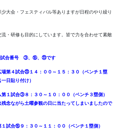
ポ少大会・フェスティバル等ありますが日程のやり繰り
交流・研修も目的にしています。皆で力を合わせて素敵
で試合番号 ③、⑮、㉓です
広場第４試合㉓１４：００～１５：３０（ベンチ１塁
名一日貼り付け）
ム第１試合③８：３０～１０：００（ベンチ３塁側）
は残念ながら土曜参観の日に当たってしまいましたので
第１試合⑮９：３０～１１：００（ベンチ１塁側）