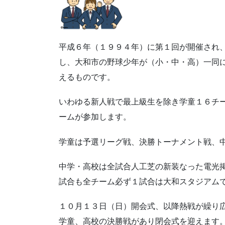
平成６年（１９９４年）に第１回が開催され
し、大和市の野球少年が（小・中・高）一同
えるものです。
いわゆる新人戦で最上級生を除き学童１６チ
ームが参加します。
学童は予選リーグ戦、決勝トーナメント戦、
中学・高校は全試合人工芝の新装なった電光
試合も全チーム必ず１試合は大和スタジアム
１０月１３日（日）開会式、以降熱戦が繰り
学童、高校の決勝戦があり閉会式を迎えます