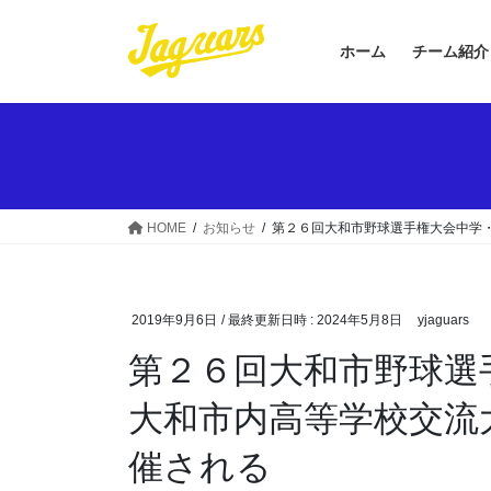
コ
ナ
ン
ビ
ホーム
チーム紹介
テ
ゲ
ン
ー
ツ
シ
へ
ョ
ス
ン
キ
に
ッ
移
HOME
お知らせ
第２６回大和市野球選手権大会中学
プ
動
2019年9月6日
/ 最終更新日時 :
2024年5月8日
yjaguars
第２６回大和市野球選
大和市内高等学校交流
催される